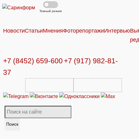
Темный режим
Новости
Статьи
Мнения
Фоторепортажи
Интервью
Вы
ре
+7 (8452) 659-600
+7 (917) 982-81-
37
Поиск