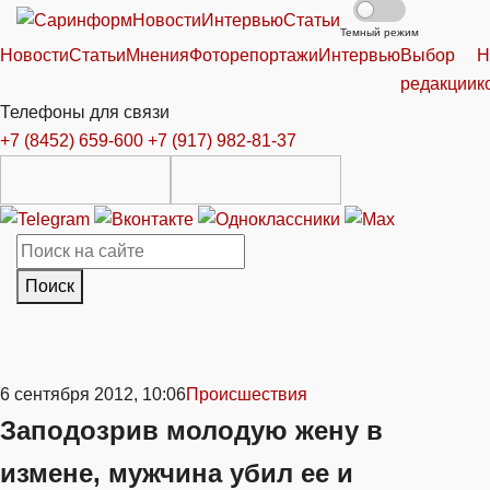
Новости
Интервью
Статьи
Темный режим
Новости
Статьи
Мнения
Фоторепортажи
Интервью
Выбор
Н
редакции
к
Телефоны для связи
+7 (8452) 659-600
+7 (917) 982-81-37
Поиск
6 сентября 2012, 10:06
Происшествия
Заподозрив молодую жену в
измене, мужчина убил ее и