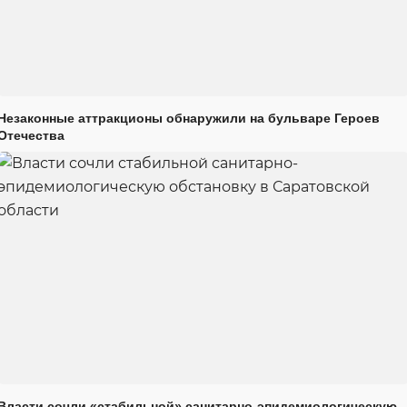
Незаконные аттракционы обнаружили на бульваре Героев
Отечества
Власти сочли «стабильной» санитарно-эпидемиологическую