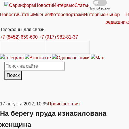
Новости
Интервью
Статьи
Темный режим
Новости
Статьи
Мнения
Фоторепортажи
Интервью
Выбор
Н
редакции
к
Телефоны для связи
+7 (8452) 659-600
+7 (917) 982-81-37
Поиск
17 августа 2012, 10:35
Происшествия
На берегу пруда изнасилована
женщина