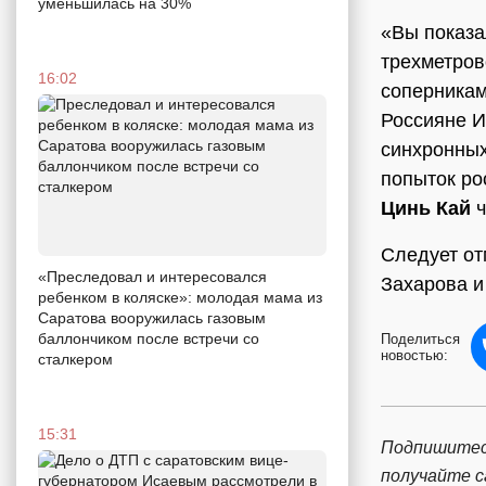
уменьшилась на 30%
«Вы показа
трехметров
16:02
соперникам
Россияне И
синхронных
попыток ро
Цинь Кай
ч
Следует от
«Преследовал и интересовался
Захарова и
ребенком в коляске»: молодая мама из
Саратова вооружилась газовым
баллончиком после встречи со
Поделиться
новостью:
сталкером
15:31
Подпишитес
получайте 