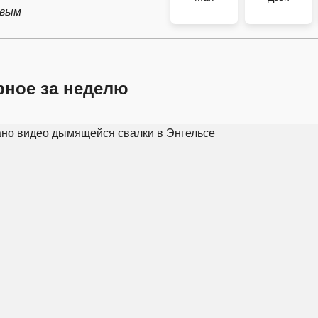
рвым
рное за неделю