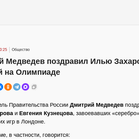
10:25
Общество
й Медведев поздравил Илью Захар
й на Олимпиаде
ель Правительства России
Дмитрий Медведев
позд
рова
и
Евгения Кузнецова
, завоевавших «серебро
х игр в Лондоне.
е, в частности, говорится: