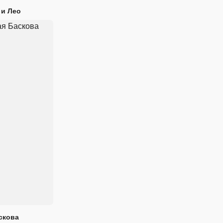
 и Лео
скова