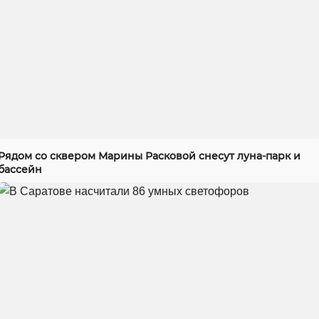
Рядом со сквером Марины Расковой снесут луна-парк и
бассейн