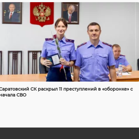
Саратовский СК раскрыл 11 преступлений в «оборонке» с
начала СВО