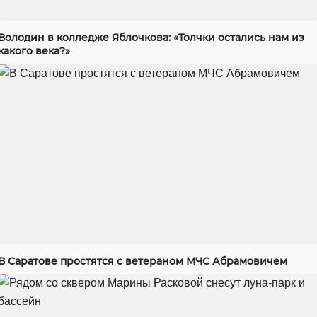
Володин в колледже Яблочкова: «Толчки остались нам из
какого века?»
В Саратове простятся с ветераном МЧС Абрамовичем