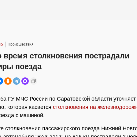
45
Происшествия
о время столкновения пострадали
иры поезда
ба ГУ МЧС России по Саратовской области уточняет
, которая касается
столкновения на железнодорож
оезда с машиной.
те столкновения пассажирского поезда Нижний Новг
и автомобиля "ВАЗ-2112" на 816 км пострадали 2 чел