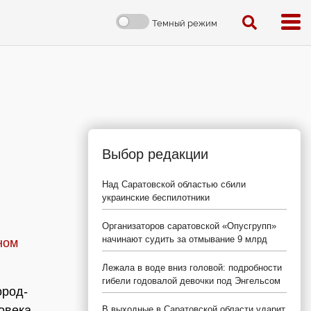
Темный режим
Выбор редакции
Над Саратовской областью сбили
украинские беспилотники
Организаторов саратовской «Опусгрупп»
начинают судить за отмывание 9 млрд
ном
Лежала в воде вниз головой: подробности
гибели годовалой девочки под Энгельсом
ород-
овека
В выходные в Саратовской области ударит