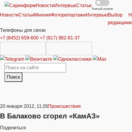
Новости
Интервью
Статьи
Темный режим
Новости
Статьи
Мнения
Фоторепортажи
Интервью
Выбор
Н
редакции
к
Телефоны для связи
+7 (8452) 659-600
+7 (917) 982-81-37
Поиск
20 января 2012, 11:26
Происшествия
В Балаково сгорел «КамАЗ»
Поделиться