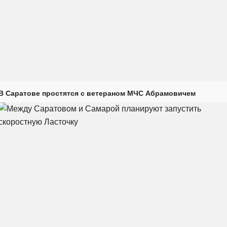
В Саратове простятся с ветераном МЧС Абрамовичем