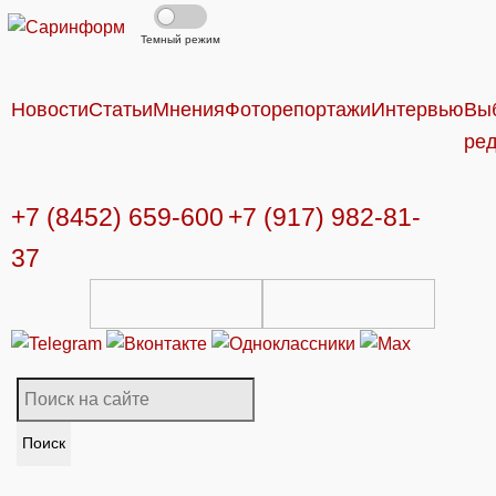
Темный режим
Новости
Статьи
Мнения
Фоторепортажи
Интервью
Вы
ре
+7 (8452) 659-600
+7 (917) 982-81-
37
Поиск