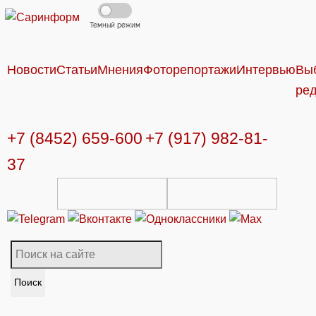
Темный режим
Новости
Статьи
Мнения
Фоторепортажи
Интервью
Вы
ре
+7 (8452) 659-600
+7 (917) 982-81-
37
Поиск