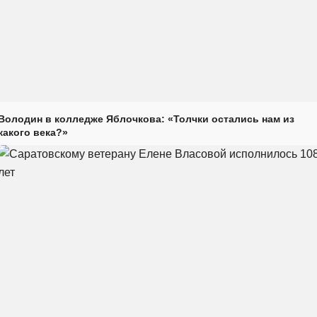
Володин в колледже Яблочкова: «Толчки остались нам из
какого века?»