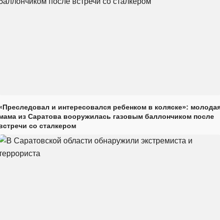
«Преследовал и интересовался ребенком в коляске»: молода
мама из Саратова вооружилась газовым баллончиком после
встречи со сталкером