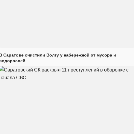
В Саратове очистили Волгу у набережной от мусора и
водорослей