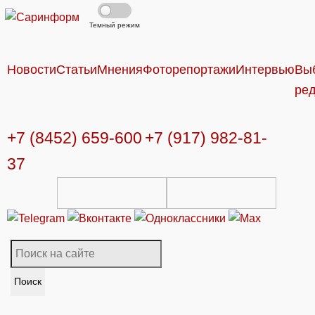
Темный режим
Новости
Статьи
Мнения
Фоторепортажи
Интервью
Вы
ре
+7 (8452) 659-600
+7 (917) 982-81-
37
Поиск