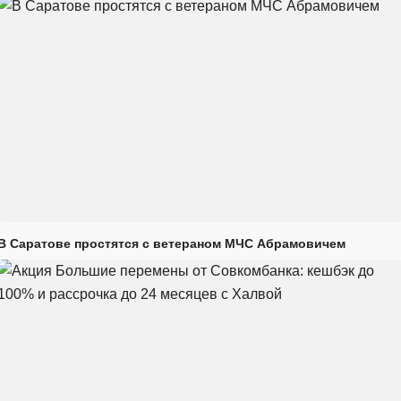
В Саратове простятся с ветераном МЧС Абрамовичем