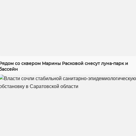
Рядом со сквером Марины Расковой снесут луна-парк и
бассейн