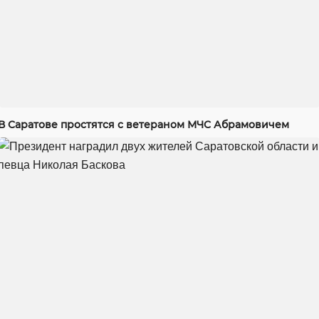
В Саратове простятся с ветераном МЧС Абрамовичем