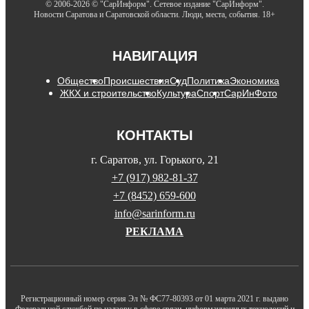
© 2006-2026 © "СарИнформ". Сетевое издание "СарИнформ".
Новости Саратова и Саратовской области. Люди, места, события. 18+
НАВИГАЦИЯ
Общество
Происшествия
Суд
Политика
Экономика
ЖКХ и строительство
Культура
Спорт
СарИнФото
КОНТАКТЫ
г. Саратов, ул. Горького, 21
+7 (917) 982-81-37
+7 (8452) 659-600
info@sarinform.ru
РЕКЛАМА
Регистрационный номер серия Эл № ФС77-80393 от 01 марта 2021 г. выдано
Федеральной службой по надзору в сфере связи, информационных технологий и