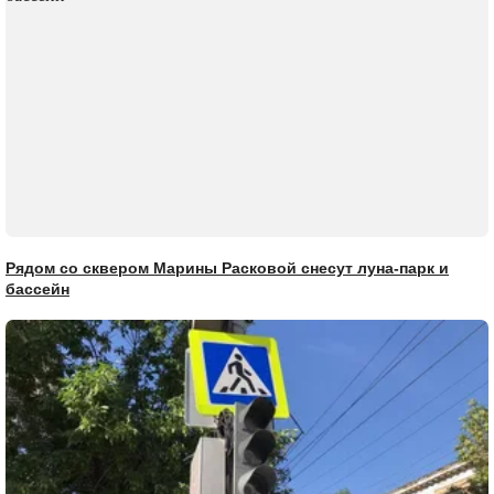
Рядом со сквером Марины Расковой снесут луна-парк и
бассейн