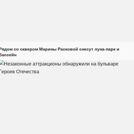
Рядом со сквером Марины Расковой снесут луна-парк и
бассейн