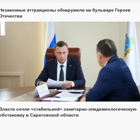
Незаконные аттракционы обнаружили на бульваре Героев
Отечества
Власти сочли «стабильной» санитарно-эпидемиологическую
обстановку в Саратовской области