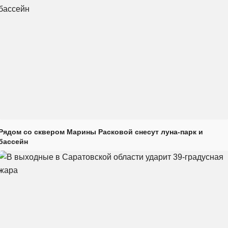
Рядом со сквером Марины Расковой снесут луна-парк и
бассейн