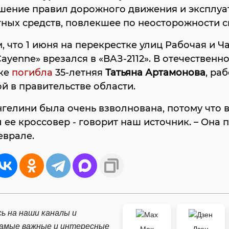
шение правил дорожного движения и эксплуа
ных средств, повлекшее по неосторожности с
 что 1 июня на перекрестке улиц Рабочая и Ч
Cayenne» врезался в «ВАЗ-2112». В отечественн
ке
погибла
35-летняя
Татьяна Артамонова
, ра
й в правительстве области.
нгелини была очень взволнована, потому что 
 ее кроссовер - говорит наш источник. – Она 
еврале.
ь на наши каналы и
самые важные и интересные