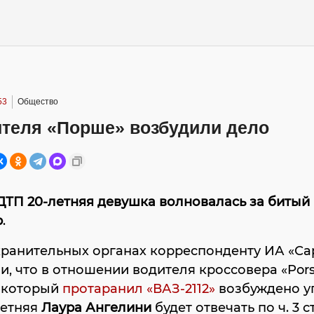
53
Общество
ителя «Порше» возбудили дело
ДТП 20-летняя девушка волновалась за битый
р
.
хранительных органах корреспонденту ИА «С
и, что в отношении водителя кроссовера «Por
, который
протаранил «ВАЗ-2112»
возбуждено у
летняя
Лаура Ангелини
будет отвечать по ч. 3 ст