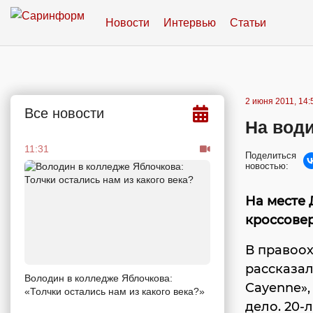
Новости
Интервью
Статьи
2 июня 2011, 14:
Все новости
На вод
11:31
Поделиться
новостью:
На месте 
кроссове
В правоо
рассказал
Володин в колледже Яблочкова:
Cayenne»
«Толчки остались нам из какого века?»
дело. 20-