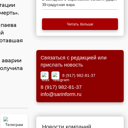
тации
39-градусная жара
мерть».
апаева
Читать больше
ой
ботавшая
Связаться с редакцией или
в аварии
прислать новость
получила
8 (917) 982-81-37
8 (917) 982-81-37
info@sarinform.ru
Новости компаний