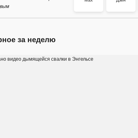
Max
Дзен
рвым
рное за неделю