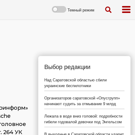
Темный режим
Выбор редакции
Над Саратовской областью сбили
украинские беспилотники
Организаторов саратовской «Опусгрупп»
начинают судить за отмывание 9 млрд
аринформ»
sche
Лежала в воде вниз головой: подробности
гибели годовалой девочки под Энгельсом
головное
. 264 УК
В выходные в Саратовской области ударит