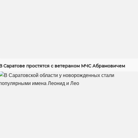
В Саратове простятся с ветераном МЧС Абрамовичем