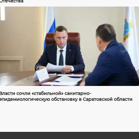
Отечества
Власти сочли «стабильной» санитарно-
эпидемиологическую обстановку в Саратовской области