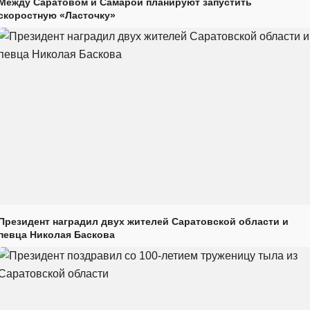
Между Саратовом и Самарой планируют запустить
скоростную «Ласточку»
Президент наградил двух жителей Саратовской области и
певца Николая Баскова