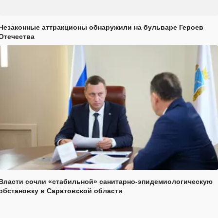
Незаконные аттракционы обнаружили на бульваре Героев
Отечества
Власти сочли «стабильной» санитарно-эпидемиологическую
обстановку в Саратовской области