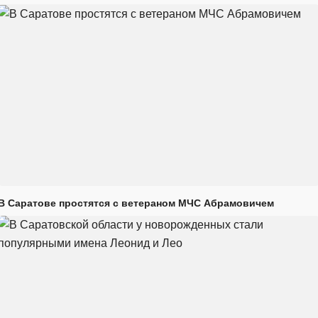
В Саратове простятся с ветераном МЧС Абрамовичем