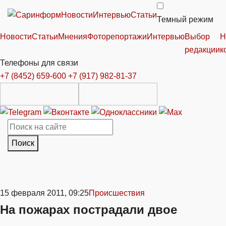
Новости
Интервью
Статьи
Темный режим
Новости
Статьи
Мнения
Фоторепортажи
Интервью
Выбор
Н
редакции
к
Телефоны для связи
+7 (8452) 659-600
+7 (917) 982-81-37
Поиск
15 февраля 2011, 09:25
Происшествия
На пожарах пострадали двое