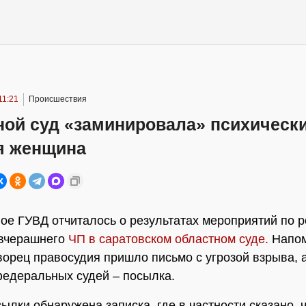
11:21
Происшествия
ной суд «заминировала» психическ
я женщина
ое ГУВД отчиталось о результатах мероприятий по р
 вчерашнего
ЧП в саратовском областном суде.
Напом
дворец правосудия пришло письмо с угрозой взрыва, 
федеральных судей – посылка.
ылки обнаружена записка, где в частности сказано, 