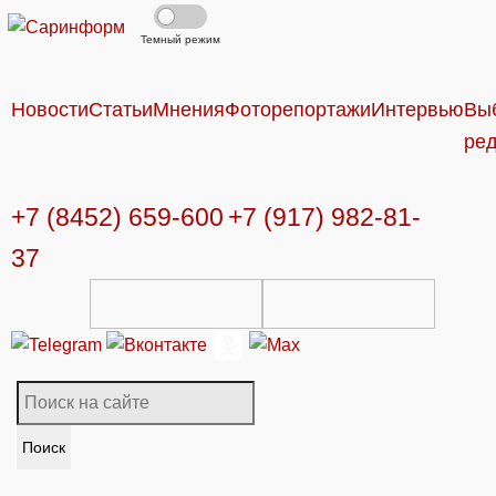
Темный режим
Новости
Статьи
Мнения
Фоторепортажи
Интервью
Вы
ре
+7 (8452) 659-600
+7 (917) 982-81-
37
Поиск