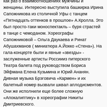
как раз о взаимоотношениях мужчины и
женщины. Интересно выступила башкирка Ирина
Сапожникова из столичной Уфы с танцем
«Пятнадцать оттенков в прошлое» А.Кролла. Это
был просто-таки моноспектакль – буря страстей
в танце с чемоданом. Хореографы
Сапожниковой – Ольга Даукаева и Ринат
Абушахманов ( миниатюра А.Йокко «Стена»). На
гала-концерте были и явные «звезды» -
заслуженные артисты Россиииз питерского
Театра балета под руководством Бориса
Эйфмана Елена Кузьмина и Юрий Ананян.
Дивная музыка Брэговича «Кармен» и их
балетный номер вызвали шквал аплодисментов.
Они же исполнили еще более сложную
«Апокалиптику» в хореографии Никиты
Дмитриевского.