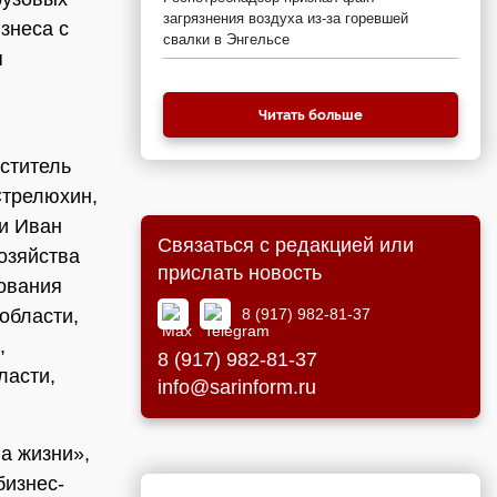
загрязнения воздуха из-за горевшей
знеса с
свалки в Энгельсе
я
Читать больше
ститель
Стрелюхин,
ти Иван
Связаться с редакцией или
озяйства
прислать новость
зования
8 (917) 982-81-37
области,
,
8 (917) 982-81-37
ласти,
info@sarinform.ru
а жизни»,
бизнес-