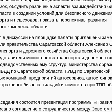
зок, обсудить различные аспекты взаимодействия би
ласти в создании условий для безопасного движени
орта и пешеходов, показать перспективы развития
ого комплекса области.
я в дискуссии на площадке палаты приглашены заме
ля правительства Саратовской области Александр 
анспорта и дорожного хозяйства Саратовской облас
едставители министерства транспорта и дорожного х
подведомственных ему структур, министерства обра
ИБДД по Саратовской области, ГУВД по Саратовской 
ых компаний, предприятий автосервиса, автостоянок
 страхового бизнеса, гильдий и комитетов при ТПП об
аседания состоится презентация программы «Правил
исано соглашение о сотрудничестве между Советом 