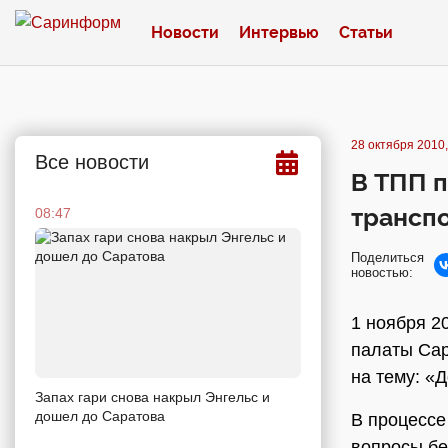
Новости
Интервью
Статьи
28 октября 2010,
Все новости
В ТПП п
трансп
08:47
Поделиться
новостью:
1 ноября 2
палаты Сар
на тему: «
Запах гари снова накрыл Энгельс и
дошел до Саратова
В процессе
вопросы бе