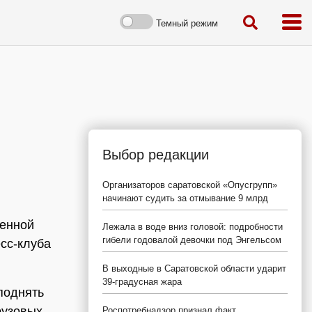
Темный режим
Выбор редакции
Организаторов саратовской «Опусгрупп»
начинают судить за отмывание 9 млрд
ленной
Лежала в воде вниз головой: подробности
гибели годовалой девочки под Энгельсом
сс-клуба
В выходные в Саратовской области ударит
39-градусная жара
поднять
рузовых
Роспотребнадзор признал факт