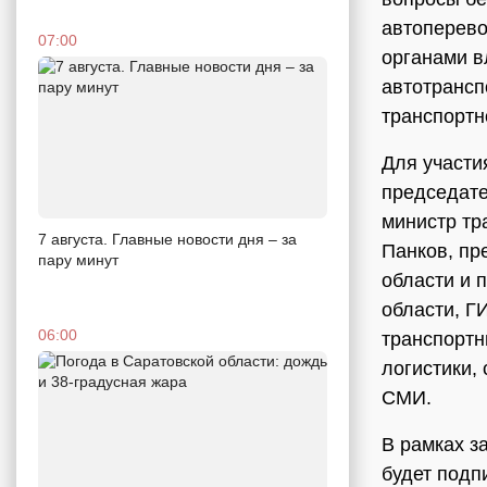
автоперево
07:00
органами в
автотрансп
транспортн
Для участи
председате
министр тр
7 августа. Главные новости дня – за
Панков, пр
пару минут
области и 
области, Г
06:00
транспортн
логистики,
СМИ.
В рамках з
будет подп