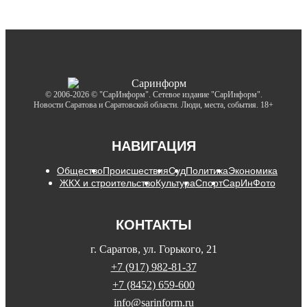
© 2006-2026 © "СарИнформ". Сетевое издание "СарИнформ".
Новости Саратова и Саратовской области. Люди, места, события. 18+
НАВИГАЦИЯ
Общество
Происшествия
Суд
Политика
Экономика
ЖКХ и строительство
Культура
Спорт
СарИнФото
КОНТАКТЫ
г. Саратов, ул. Горького, 21
+7 (917) 982-81-37
+7 (8452) 659-600
info@sarinform.ru