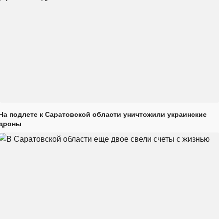
На подлете к Саратовской области уничтожили украинские
дроны