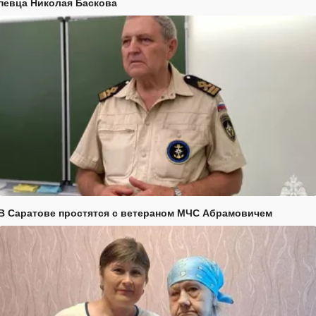
певца Николая Баскова
В Саратове простятся с ветераном МЧС Абрамовичем