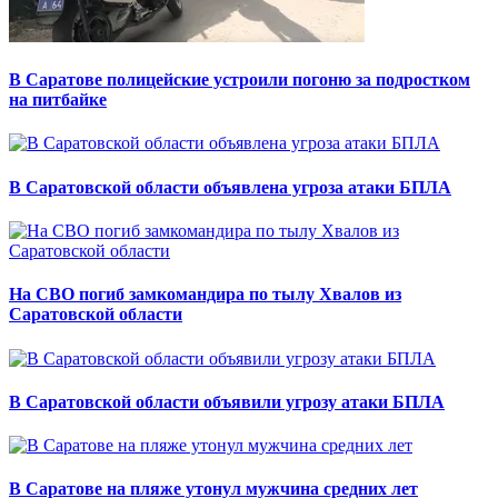
В Саратове полицейские устроили погоню за подростком
на питбайке
В Саратовской области объявлена угроза атаки БПЛА
На СВО погиб замкомандира по тылу Хвалов из
Саратовской области
В Саратовской области объявили угрозу атаки БПЛА
В Саратове на пляже утонул мужчина средних лет