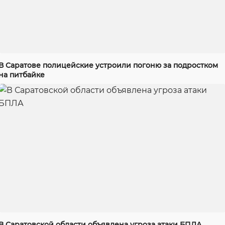
В Саратове полицейские устроили погоню за подростком
на питбайке
В Саратовской области объявлена угроза атаки БПЛА