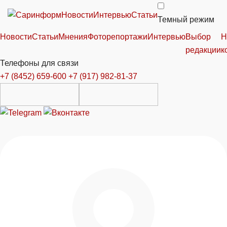
Новости
Интервью
Статьи
Темный режим
Новости
Статьи
Мнения
Фоторепортажи
Интервью
Выбор
Н
редакции
к
Телефоны для связи
+7 (8452) 659-600
+7 (917) 982-81-37