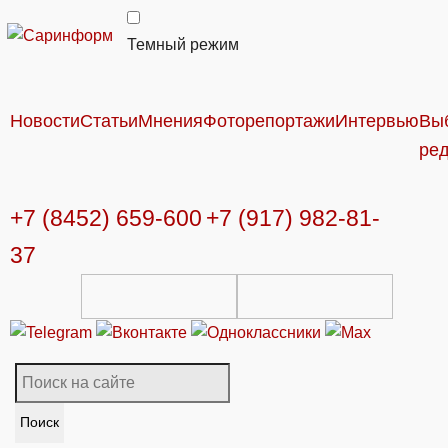
Темный режим
Новости
Статьи
Мнения
Фоторепортажи
Интервью
Вы
ре
+7 (8452) 659-600
+7 (917) 982-81-
37
Поиск