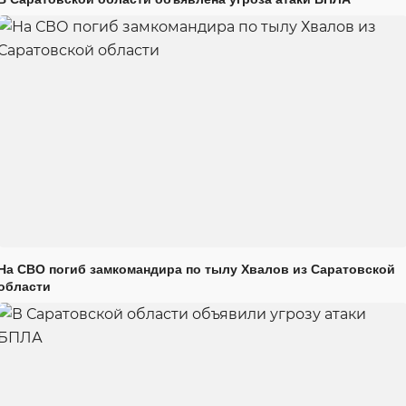
На СВО погиб замкомандира по тылу Хвалов из Саратовской
области