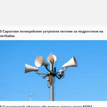
В Саратове полицейские устроили погоню за подростком на
питбайке
В Саратовской области объявлена угроза атаки БПЛА