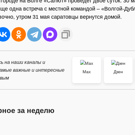
в городе на Волге «Салют» проведет двое суток. 30 
еще одна встреча с местной командой – «Волгой-Дубл
очно, утром 31 мая саратовцы вернутся домой.
ь на наши каналы и
самые важные и интересные
Max
Дзен
рвым
рное за неделю