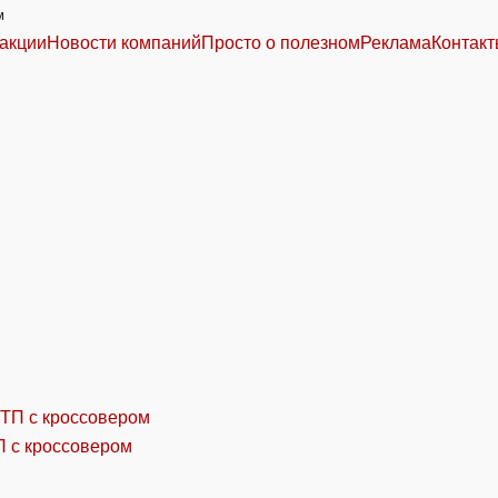
м
акции
Новости компаний
Просто о полезном
Реклама
Контак
П с кроссовером