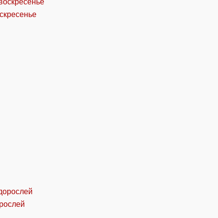
оскресенье
орослей