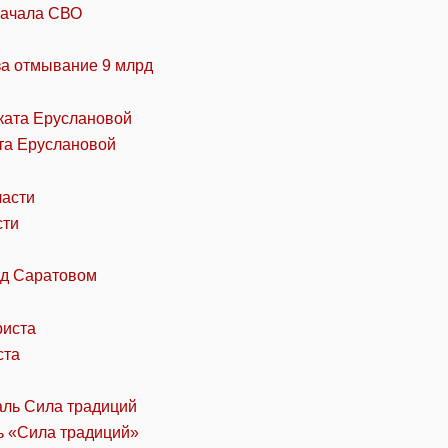
начала СВО
за отмывание 9 млрд
та Еруслановой
сти
од Саратовом
ста
ль «Сила традиций»