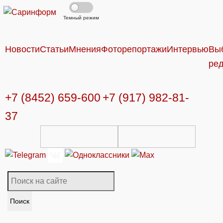
Темный режим
Новости
Статьи
Мнения
Фоторепортажи
Интервью
Вы
ре
+7 (8452) 659-600
+7 (917) 982-81-
37
Поиск