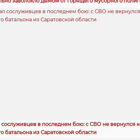
льно заволокло дымом от горящего мусорного полиг
сослуживцев в последнем бою: с СВО не вернулся 
о батальона из Саратовской области