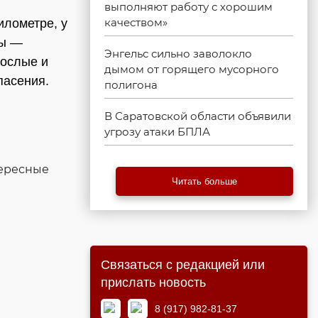
выполняют работу с хорошим
качеством»
илометре, у
ны —
Энгельс сильно заволокло
рослые и
дымом от горящего мусорного
пасения.
полигона
В Саратовской области объявили
угрозу атаки БПЛА
тересные
Читать больше
Связаться с редакцией или
прислать новость
8 (917) 982-81-37