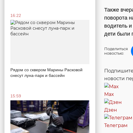
Также вчер
16:22
поворота н
водитель и
дети были 
Поделиться
новостью:
Рядом со сквером Марины Расковой
Подпишитес
снесут луна-парк и бассейн
новости п
Max
15:59
Дзен
Телеграм