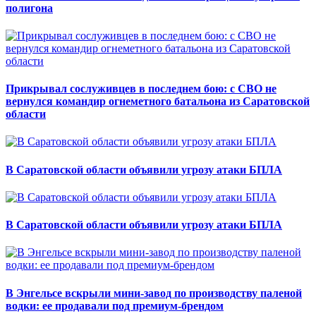
полигона
Прикрывал сослуживцев в последнем бою: с СВО не
вернулся командир огнеметного батальона из Саратовской
области
В Саратовской области объявили угрозу атаки БПЛА
В Саратовской области объявили угрозу атаки БПЛА
В Энгельсе вскрыли мини-завод по производству паленой
водки: ее продавали под премиум-брендом