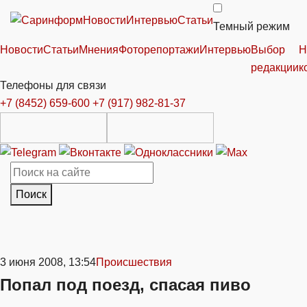
Новости
Интервью
Статьи
Темный режим
Новости
Статьи
Мнения
Фоторепортажи
Интервью
Выбор
Н
редакции
к
Телефоны для связи
+7 (8452) 659-600
+7 (917) 982-81-37
Поиск
3 июня 2008, 13:54
Происшествия
Попал под поезд, спасая пиво