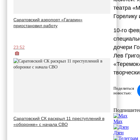
театра «М
Горелику 
Саратовский аэропорт «Гагарин»
приостановил работу
10-го фев
специальн
дочери Го
23:52
Лев Григо
«Теремок»
творчески
Поделиться
новостью:
Подпишитес
Саратовский СК раскрыл 11 преступлений в
Max
«оборонке» с начала СВО
Дзен