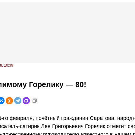
8, 10:39
мимому Горелику — 80!
0-го февраля, почётный гражданин Саратова, народ
исатель-сатирик Лев Григорьевич Горелик отметит св
удожественному руководителю известного в нашем 