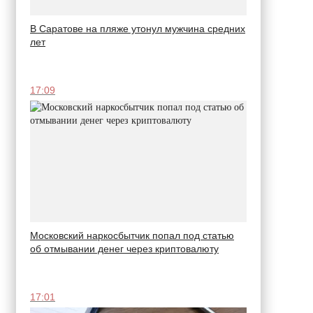
В Саратове на пляже утонул мужчина средних
лет
17:09
Московский наркосбытчик попал под статью
об отмывании денег через криптовалюту
17:01