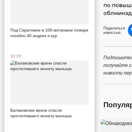
по повыш
облминзд
Поделиться
Под Саратовом в 100-метровом пожаре
новостью:
погибло 40 индеек и кур
10:19
Подпишитес
получайте 
новости пе
Популя
Балаковские врачи спасли
проглотившего монету малыша