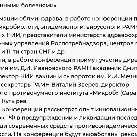
нными болезнями».
мации облминздрава, в работе конференции 
икробиологи, эпидемиологи, вирусологи РАМ
х НИИ, представители министерств здравоох
ьных управлений Роспотребнадзора, центров 
и 11-ти стран СНГ и др.
ти, в работе конференции примут участие ди
гии им. Д.И. Ивановского РАМН академик Дми
ректор НИИ вакцин и сывороток им. И.И. Меч
-секретарь РАМН Виталий Зверев, директор
го противочумного института «Микроб» (Сара
 Кутырев.
и конференции рассмотрят опыт инновационн
ок РФ в предупреждении и ликвидации послед
щи современных средств противоэпидемичес
ости. На конференции будут выработаны рек