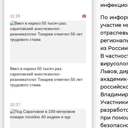
инфекцио
11:19
По инфор
участие м
отраслевы
регионал
из России 
В частнос
вирусоло
Ввел в наркоз 50 тысяч раз:
Львов, ди
саратовский анестезиолог-
академик
реаниматолог Токарев отметил 50 лет
трудового стажа
российско
Владимир
Участник
10:27
разработ
при помо
безопасн