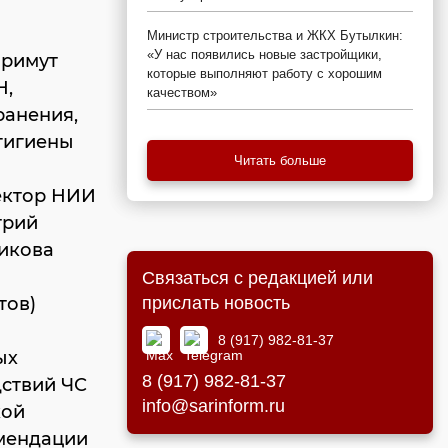
Министр строительства и ЖКХ Бутылкин:
«У нас появились новые застройщики,
примут
которые выполняют работу с хорошим
Н,
качеством»
ранения,
гигиены
Читать больше
ректор НИИ
трий
никова
Связаться с редакцией или
тов)
прислать новость
8 (917) 982-81-37
ых
8 (917) 982-81-37
ствий ЧС
info@sarinform.ru
кой
омендации