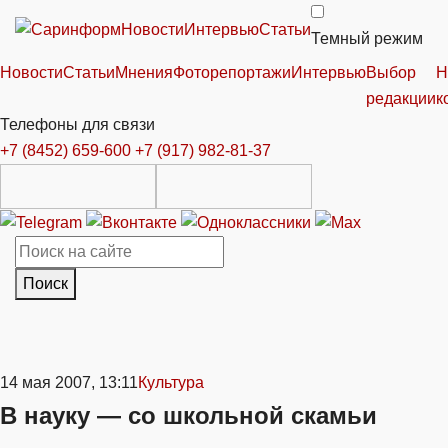
Новости
Интервью
Статьи
Темный режим
Новости
Статьи
Мнения
Фоторепортажи
Интервью
Выбор
Н
редакции
к
Телефоны для связи
+7 (8452) 659-600
+7 (917) 982-81-37
Поиск
14 мая 2007, 13:11
Культура
В науку — со школьной скамьи