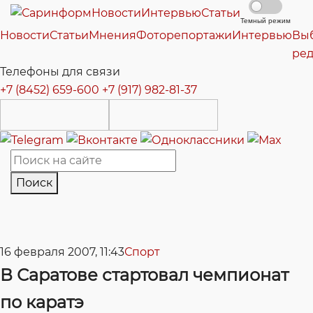
Новости
Интервью
Статьи
Темный режим
Новости
Статьи
Мнения
Фоторепортажи
Интервью
Вы
ре
Телефоны для связи
+7 (8452) 659-600
+7 (917) 982-81-37
Поиск
16 февраля 2007, 11:43
Спорт
В Саратове стартовал чемпионат
по каратэ