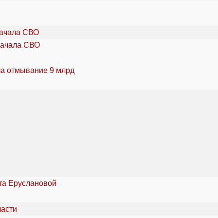
начала СВО
за отмывание 9 млрд
та Еруслановой