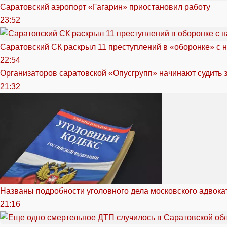
Саратовский аэропорт «Гагарин» приостановил работу
23:52
Саратовский СК раскрыл 11 преступлений в «оборонке» с 
22:54
Организаторов саратовской «Опусгрупп» начинают судить 
21:32
Названы подробности уголовного дела московского адвока
21:16