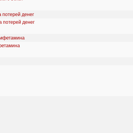
а потерей денег
фетамина