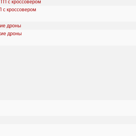
П с кроссовером
кие дроны