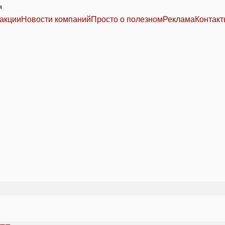
м
акции
Новости компаний
Просто о полезном
Реклама
Контак