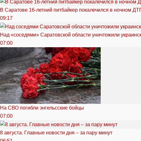
В Саратове 16-летний питбайкер покалечился в ночном ДТ
09:17
Над «соседями» Саратовской области уничтожили украинс
07:00
На СВО погибли энгельсские бойцы
07:00
8 августа. Главные новости дня – за пару минут
06:51