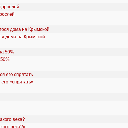
орослей
ся дома на Крымской
 50%
 его «спрятать»
акого века?»