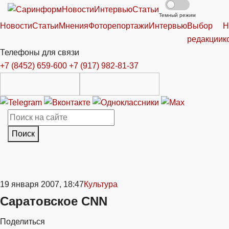
Новости
Интервью
Статьи
Темный режим
Новости
Статьи
Мнения
Фоторепортажи
Интервью
Выбор
Н
редакции
к
Телефоны для связи
+7 (8452) 659-600
+7 (917) 982-81-37
Поиск
19 января 2007, 18:47
Культура
Саратовское CNN
Поделиться