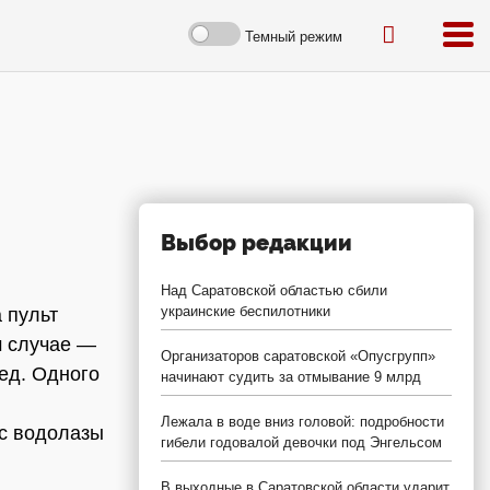
Темный режим
Выбор редакции
Над Саратовской областью сбили
украинские беспилотники
 пульт
м случае —
Организаторов саратовской «Опусгрупп»
лед. Одного
начинают судить за отмывание 9 млрд
Лежала в воде вниз головой: подробности
ас водолазы
гибели годовалой девочки под Энгельсом
В выходные в Саратовской области ударит