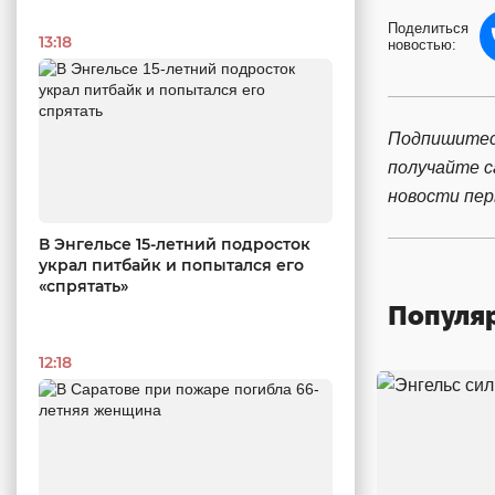
Поделиться
13:18
новостью:
Подпишитес
получайте 
новости пе
В Энгельсе 15-летний подросток
украл питбайк и попытался его
«спрятать»
Популя
12:18