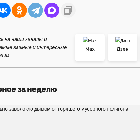
ь на наши каналы и
самые важные и интересные
Max
Дзен
рвым
рное за неделю