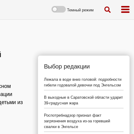
Темный режим
й
Выбор редакции
Лежала в воде вниз головой: подробности
гибели годовалой девочки под Энгельсом
сном
рации
В выходные в Саратовской области ударит
детьми из
39-градусная жара
Роспотребнадзор признал факт
загрязнения воздуха из-за горевшей
свалки в Энгельсе