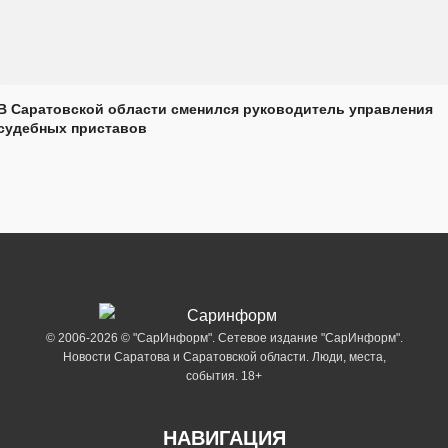
В Саратовской области сменился руководитель управления
судебных приставов
© 2006-2026 © "СарИнформ". Сетевое издание "СарИнформ".
Новости Саратова и Саратовской области. Люди, места,
события. 18+
НАВИГАЦИЯ