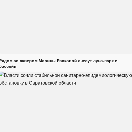
Рядом со сквером Марины Расковой снесут луна-парк и
бассейн