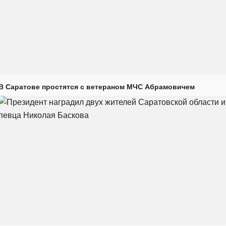
В Саратове простятся с ветераном МЧС Абрамовичем