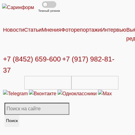
Темный режим
Новости
Статьи
Мнения
Фоторепортажи
Интервью
Вы
ре
+7 (8452) 659-600
+7 (917) 982-81-
37
Поиск